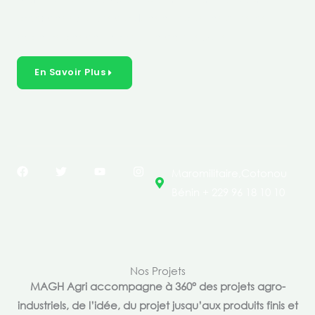
créer des solutions durables et inclusives dans les
secteurs clés de l’économie de nos pays.
En Savoir Plus
F
T
Y
I
Maromilitaire,Cotonou
a
w
o
n
c
i
u
s
Bénin + 229 96 18 10 10
e
t
t
t
b
t
u
a
o
e
b
g
o
r
e
r
k
a
m
Nos Projets
MAGH Agri accompagne à 360° des projets agro-
industriels, de l’idée, du projet jusqu’aux produits finis et