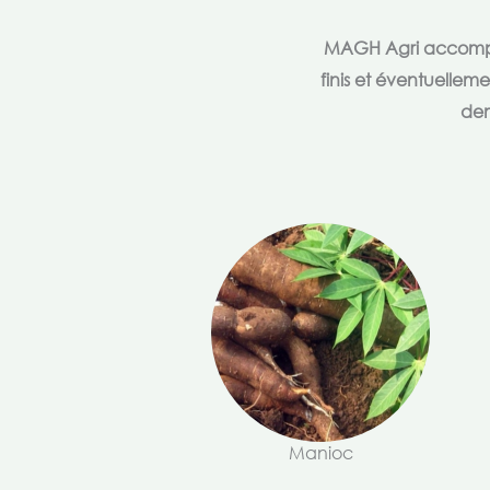
MAGH Agri accompagn
finis et éventuellem
dem
Manioc