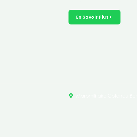
inclusives dans les secteurs 
En Savoir Plus
Maromilitaire,Cotonou Bén