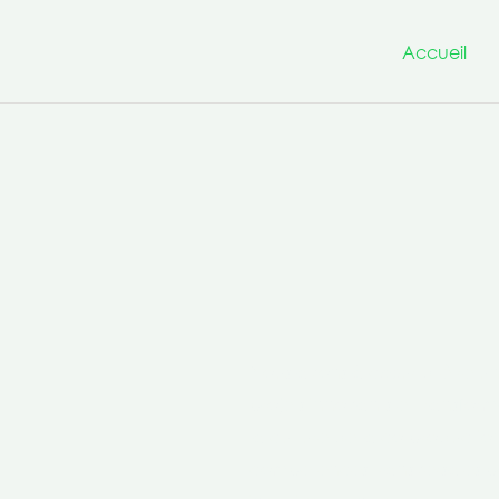
Accueil
Nous avons à cœur d’être un
projets innovants et transfo
la culture de la co-production 
compétences transversales po