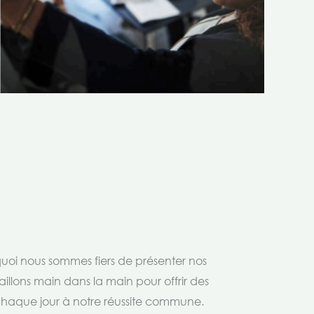
rquoi nous sommes fiers de présenter nos
aillons main dans la main pour offrir des
 chaque jour à notre réussite commune.