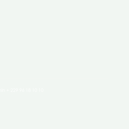
clés de l’économie de nos pays.
in + 229 96 18 10 10