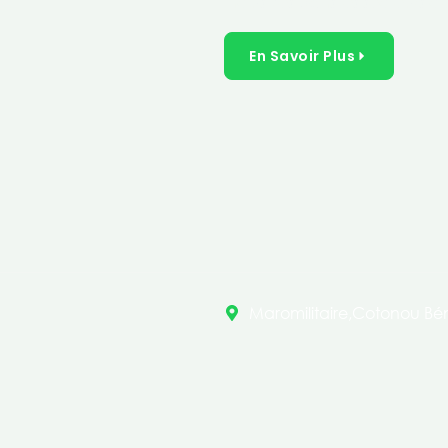
inclusives dans les secteurs 
En Savoir Plus
Maromilitaire,Cotonou Bén