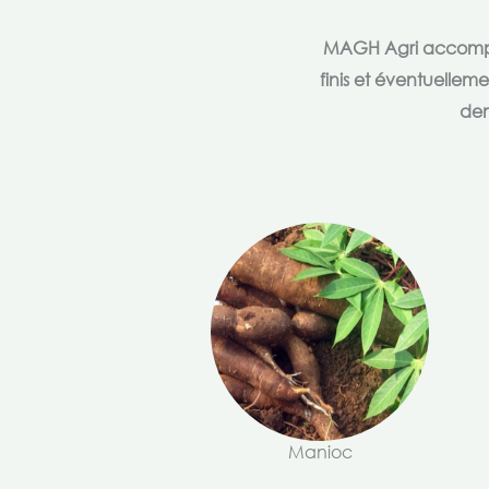
MAGH Agri accompagn
finis et éventuellem
dem
Manioc