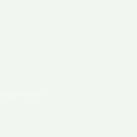
clés de l’économie de nos pays.
in + 229 96 18 10 10