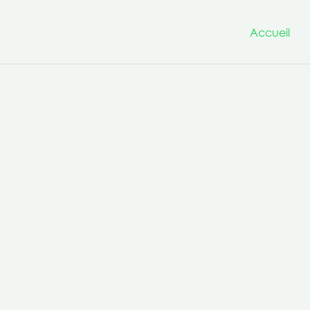
Accueil
Nous avons à cœur d’être un
projets innovants et transfo
la culture de la co-production 
compétences transversales po