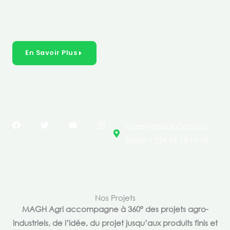
créer des solutions durables et inclusives dans les
secteurs clés de l’économie de nos pays.
En Savoir Plus
F
T
Y
I
Maromilitaire,Cotonou
a
w
o
n
c
i
u
s
Bénin + 229 96 18 10 10
e
t
t
t
b
t
u
a
o
e
b
g
o
r
e
r
k
a
m
Nos Projets
MAGH Agri accompagne à 360° des projets agro-
industriels, de l’idée, du projet jusqu’aux produits finis et