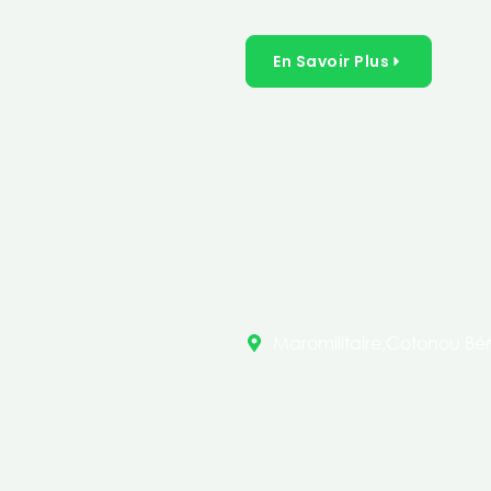
inclusives dans les secteurs 
En Savoir Plus
Maromilitaire,Cotonou Bén