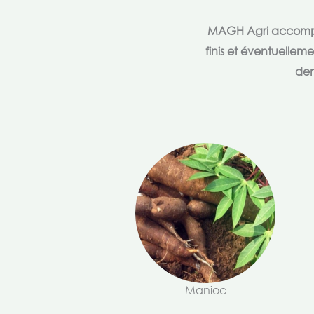
MAGH Agri accompagn
finis et éventuellem
dem
Manioc