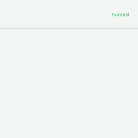
Accueil
Nous avons à cœur d’être un
projets innovants et transfo
la culture de la co-production 
compétences transversales po