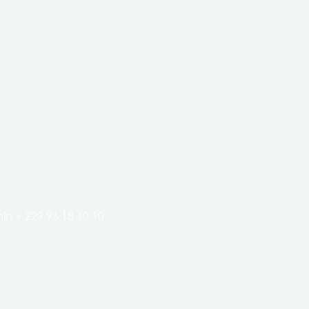
clés de l’économie de nos pays.
in + 229 96 18 10 10