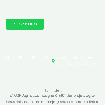
créer des solutions durables et inclusives dans les
secteurs clés de l’économie de nos pays.
En Savoir Plus
F
T
Y
I
Maromilitaire,Cotonou
a
w
o
n
c
i
u
s
Bénin + 229 96 18 10 10
e
t
t
t
b
t
u
a
o
e
b
g
o
r
e
r
k
a
m
Nos Projets
MAGH Agri accompagne à 360° des projets agro-
industriels, de l’idée, du projet jusqu’aux produits finis et