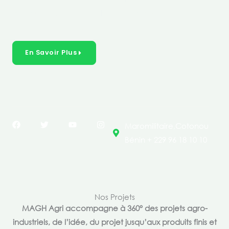
créer des solutions durables et inclusives dans les
secteurs clés de l’économie de nos pays.
En Savoir Plus
F
T
Y
I
Maromilitaire,Cotonou
a
w
o
n
c
i
u
s
Bénin + 229 96 18 10 10
e
t
t
t
b
t
u
a
o
e
b
g
o
r
e
r
k
a
m
Nos Projets
MAGH Agri accompagne à 360° des projets agro-
industriels, de l’idée, du projet jusqu’aux produits finis et