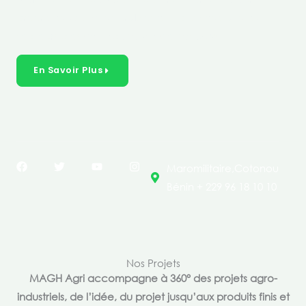
créer des solutions durables et inclusives dans les
secteurs clés de l’économie de nos pays.
En Savoir Plus
F
T
Y
I
Maromilitaire,Cotonou
a
w
o
n
c
i
u
s
Bénin + 229 96 18 10 10
e
t
t
t
b
t
u
a
o
e
b
g
o
r
e
r
k
a
m
Nos Projets
MAGH Agri accompagne à 360° des projets agro-
industriels, de l’idée, du projet jusqu’aux produits finis et