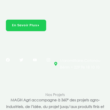
créer des solutions durables et inclusives dans les
secteurs clés de l’économie de nos pays.
En Savoir Plus
F
T
Y
I
Maromilitaire,Cotonou
a
w
o
n
c
i
u
s
Bénin + 229 96 18 10 10
e
t
t
t
b
t
u
a
o
e
b
g
o
r
e
r
k
a
m
Nos Projets
MAGH Agri accompagne à 360° des projets agro-
industriels, de l’idée, du projet jusqu’aux produits finis et