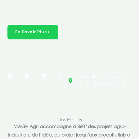
créer des solutions durables et inclusives dans les
secteurs clés de l’économie de nos pays.
En Savoir Plus
F
T
Y
I
Maromilitaire,Cotonou
a
w
o
n
c
i
u
s
Bénin + 229 96 18 10 10
e
t
t
t
b
t
u
a
o
e
b
g
o
r
e
r
k
a
m
Nos Projets
MAGH Agri accompagne à 360° des projets agro-
industriels, de l’idée, du projet jusqu’aux produits finis et