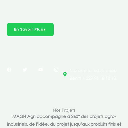
créer des solutions durables et inclusives dans les
secteurs clés de l’économie de nos pays.
En Savoir Plus
F
T
Y
I
Maromilitaire,Cotonou
a
w
o
n
c
i
u
s
Bénin + 229 96 18 10 10
e
t
t
t
b
t
u
a
o
e
b
g
o
r
e
r
k
a
m
Nos Projets
MAGH Agri accompagne à 360° des projets agro-
industriels, de l’idée, du projet jusqu’aux produits finis et