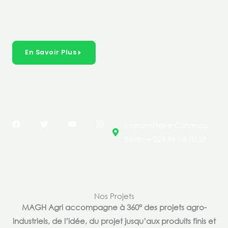
créer des solutions durables et inclusives dans les
secteurs clés de l’économie de nos pays.
En Savoir Plus
F
T
Y
I
Maromilitaire,Cotonou
a
w
o
n
c
i
u
s
Bénin + 229 96 18 10 10
e
t
t
t
b
t
u
a
o
e
b
g
o
r
e
r
k
a
m
Nos Projets
MAGH Agri accompagne à 360° des projets agro-
industriels, de l’idée, du projet jusqu’aux produits finis et