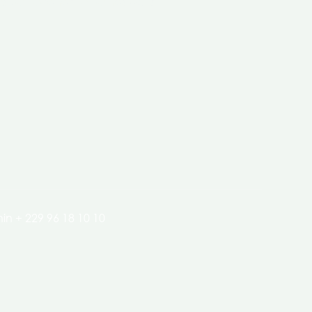
clés de l’économie de nos pays.
in + 229 96 18 10 10