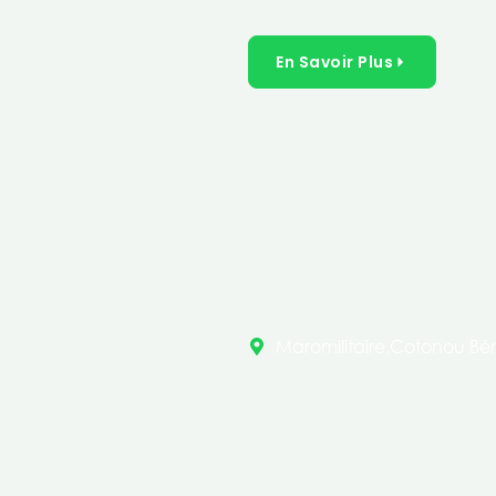
inclusives dans les secteurs 
En Savoir Plus
Maromilitaire,Cotonou Bén