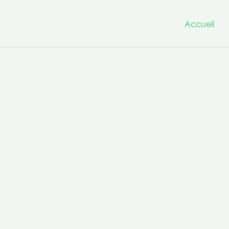
Accueil
Nous avons à cœur d’être un
projets innovants et transfo
la culture de la co-production 
compétences transversales po