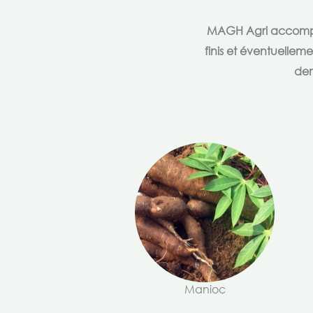
MAGH Agri accompagn
finis et éventuellem
dem
Manioc