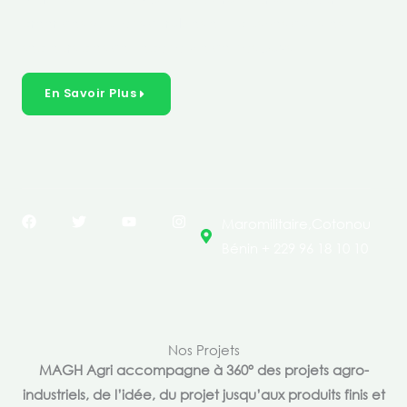
créer des solutions durables et inclusives dans les
secteurs clés de l’économie de nos pays.
En Savoir Plus
F
T
Y
I
Maromilitaire,Cotonou
a
w
o
n
c
i
u
s
Bénin + 229 96 18 10 10
e
t
t
t
b
t
u
a
o
e
b
g
o
r
e
r
k
a
m
Nos Projets
MAGH Agri accompagne à 360° des projets agro-
industriels, de l’idée, du projet jusqu’aux produits finis et