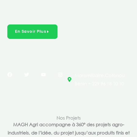
créer des solutions durables et inclusives dans les
secteurs clés de l’économie de nos pays.
En Savoir Plus
F
T
Y
I
Maromilitaire,Cotonou
a
w
o
n
c
i
u
s
Bénin + 229 96 18 10 10
e
t
t
t
b
t
u
a
o
e
b
g
o
r
e
r
k
a
m
Nos Projets
MAGH Agri accompagne à 360° des projets agro-
industriels, de l’idée, du projet jusqu’aux produits finis et