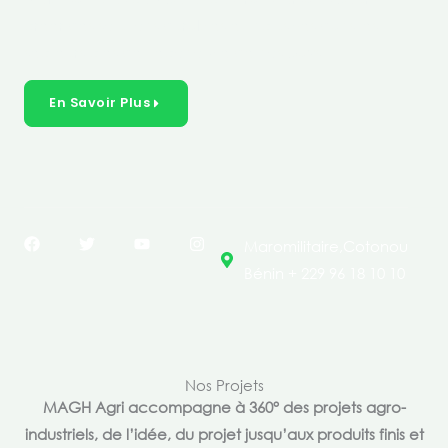
créer des solutions durables et inclusives dans les
secteurs clés de l’économie de nos pays.
En Savoir Plus
F
T
Y
I
Maromilitaire,Cotonou
a
w
o
n
c
i
u
s
Bénin + 229 96 18 10 10
e
t
t
t
b
t
u
a
o
e
b
g
o
r
e
r
k
a
m
Nos Projets
MAGH Agri accompagne à 360° des projets agro-
industriels, de l’idée, du projet jusqu’aux produits finis et