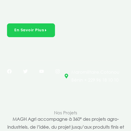
créer des solutions durables et inclusives dans les
secteurs clés de l’économie de nos pays.
En Savoir Plus
F
T
Y
I
Maromilitaire,Cotonou
a
w
o
n
c
i
u
s
Bénin + 229 96 18 10 10
e
t
t
t
b
t
u
a
o
e
b
g
o
r
e
r
k
a
m
Nos Projets
MAGH Agri accompagne à 360° des projets agro-
industriels, de l’idée, du projet jusqu’aux produits finis et