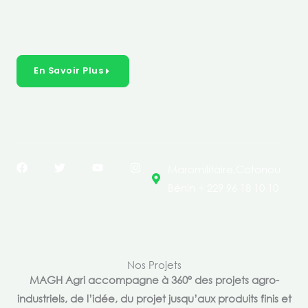
créer des solutions durables et inclusives dans les
secteurs clés de l’économie de nos pays.
En Savoir Plus
F
T
Y
I
Maromilitaire,Cotonou
a
w
o
n
c
i
u
s
Bénin + 229 96 18 10 10
e
t
t
t
b
t
u
a
o
e
b
g
o
r
e
r
k
a
m
Nos Projets
MAGH Agri accompagne à 360° des projets agro-
industriels, de l’idée, du projet jusqu’aux produits finis et