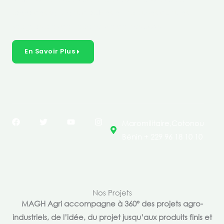
créer des solutions durables et inclusives dans les
secteurs clés de l’économie de nos pays.
En Savoir Plus
F
T
Y
I
Maromilitaire,Cotonou
a
w
o
n
c
i
u
s
Bénin + 229 96 18 10 10
e
t
t
t
b
t
u
a
o
e
b
g
o
r
e
r
k
a
m
Nos Projets
MAGH Agri accompagne à 360° des projets agro-
industriels, de l’idée, du projet jusqu’aux produits finis et