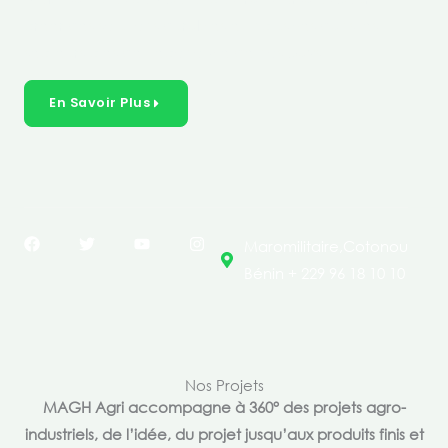
créer des solutions durables et inclusives dans les
secteurs clés de l’économie de nos pays.
En Savoir Plus
F
T
Y
I
Maromilitaire,Cotonou
a
w
o
n
c
i
u
s
Bénin + 229 96 18 10 10
e
t
t
t
b
t
u
a
o
e
b
g
o
r
e
r
k
a
m
Nos Projets
MAGH Agri accompagne à 360° des projets agro-
industriels, de l’idée, du projet jusqu’aux produits finis et