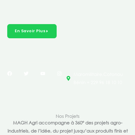
créer des solutions durables et inclusives dans les
secteurs clés de l’économie de nos pays.
En Savoir Plus
F
T
Y
I
Maromilitaire,Cotonou
a
w
o
n
c
i
u
s
Bénin + 229 96 18 10 10
e
t
t
t
b
t
u
a
o
e
b
g
o
r
e
r
k
a
m
Nos Projets
MAGH Agri accompagne à 360° des projets agro-
industriels, de l’idée, du projet jusqu’aux produits finis et