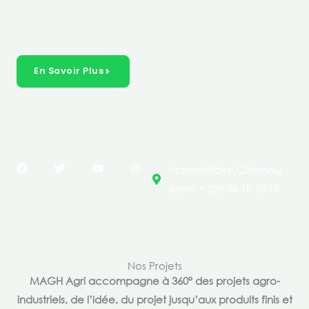
créer des solutions durables et inclusives dans les
secteurs clés de l’économie de nos pays.
En Savoir Plus
F
T
Y
I
Maromilitaire,Cotonou
a
w
o
n
c
i
u
s
Bénin + 229 96 18 10 10
e
t
t
t
b
t
u
a
o
e
b
g
o
r
e
r
k
a
m
Nos Projets
MAGH Agri accompagne à 360° des projets agro-
industriels, de l’idée, du projet jusqu’aux produits finis et