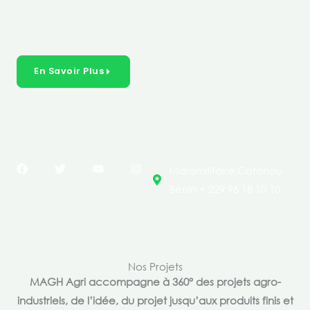
créer des solutions durables et inclusives dans les
secteurs clés de l’économie de nos pays.
En Savoir Plus
F
T
Y
I
Maromilitaire,Cotonou
a
w
o
n
c
i
u
s
Bénin + 229 96 18 10 10
e
t
t
t
b
t
u
a
o
e
b
g
o
r
e
r
k
a
m
Nos Projets
MAGH Agri accompagne à 360° des projets agro-
industriels, de l’idée, du projet jusqu’aux produits finis et