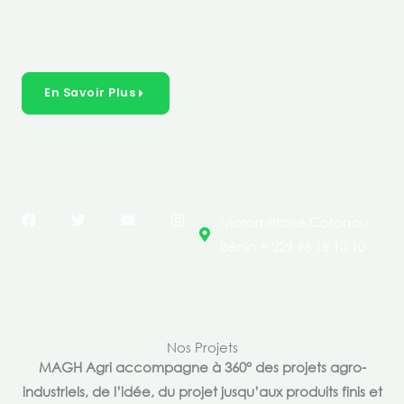
créer des solutions durables et inclusives dans les
secteurs clés de l’économie de nos pays.
En Savoir Plus
F
T
Y
I
Maromilitaire,Cotonou
a
w
o
n
c
i
u
s
Bénin + 229 96 18 10 10
e
t
t
t
b
t
u
a
o
e
b
g
o
r
e
r
k
a
m
Nos Projets
MAGH Agri accompagne à 360° des projets agro-
industriels, de l’idée, du projet jusqu’aux produits finis et