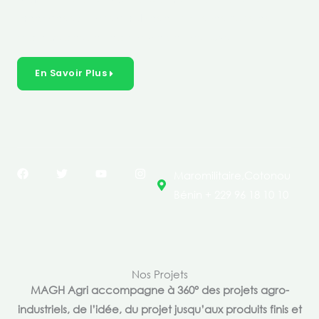
créer des solutions durables et inclusives dans les
secteurs clés de l’économie de nos pays.
En Savoir Plus
F
T
Y
I
Maromilitaire,Cotonou
a
w
o
n
c
i
u
s
Bénin + 229 96 18 10 10
e
t
t
t
b
t
u
a
o
e
b
g
o
r
e
r
k
a
m
Nos Projets
MAGH Agri accompagne à 360° des projets agro-
industriels, de l’idée, du projet jusqu’aux produits finis et