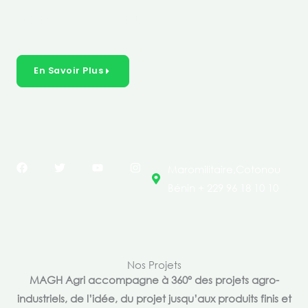
créer des solutions durables et inclusives dans les
secteurs clés de l’économie de nos pays.
En Savoir Plus
F
T
Y
I
Maromilitaire,Cotonou
a
w
o
n
c
i
u
s
Bénin + 229 96 18 10 10
e
t
t
t
b
t
u
a
o
e
b
g
o
r
e
r
k
a
m
Nos Projets
MAGH Agri accompagne à 360° des projets agro-
industriels, de l’idée, du projet jusqu’aux produits finis et