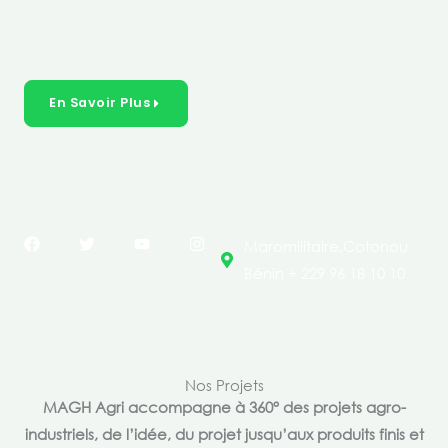
créer des solutions durables et inclusives dans les
secteurs clés de l’économie de nos pays.
En Savoir Plus
F
T
Y
I
Maromilitaire,Cotonou
a
w
o
n
c
i
u
s
Bénin + 229 96 18 10 10
e
t
t
t
b
t
u
a
o
e
b
g
o
r
e
r
k
a
m
Nos Projets
MAGH Agri accompagne à 360° des projets agro-
industriels, de l’idée, du projet jusqu’aux produits finis et