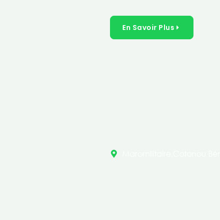
inclusives dans les secteurs 
En Savoir Plus
Maromilitaire,Cotonou Bén