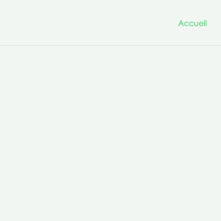
Accueil
Nous avons à cœur d’être un
projets innovants et transfo
la culture de la co-production 
compétences transversales po