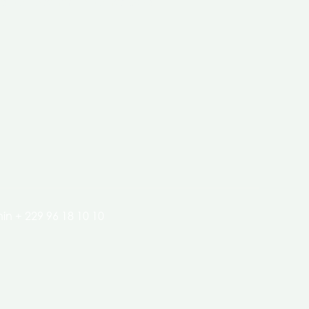
clés de l’économie de nos pays.
in + 229 96 18 10 10