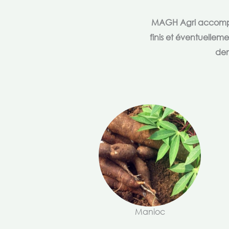
MAGH Agri accompagn
finis et éventuellem
dem
Manioc