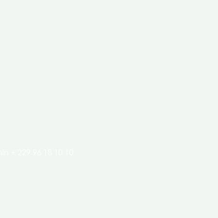
clés de l’économie de nos pays.
in + 229 96 18 10 10