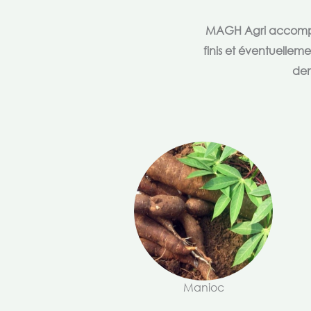
MAGH Agri accompagn
finis et éventuellem
dem
Manioc