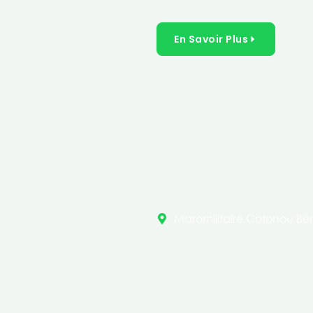
inclusives dans les secteurs 
En Savoir Plus
Maromilitaire,Cotonou Bén