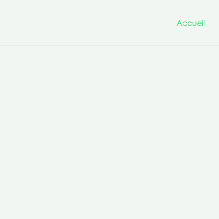
Accueil
Nous avons à cœur d’être un
projets innovants et transfo
la culture de la co-production 
compétences transversales po