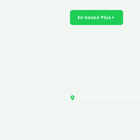
inclusives dans les secteurs 
En Savoir Plus
Maromilitaire,Cotonou Bén