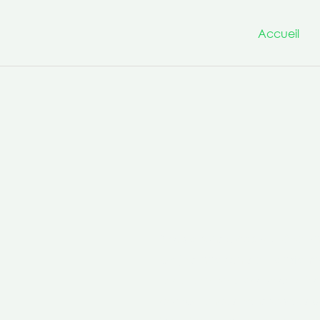
Accueil
Nous avons à cœur d’être un
projets innovants et transfo
la culture de la co-production 
compétences transversales po