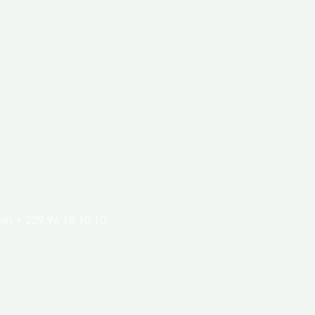
clés de l’économie de nos pays.
in + 229 96 18 10 10