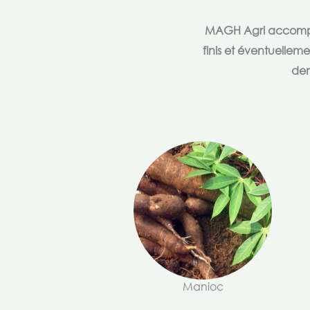
MAGH Agri accompagn
finis et éventuellem
dem
Manioc