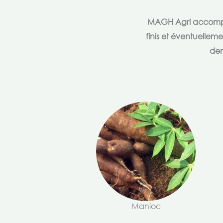
MAGH Agri accompagn
finis et éventuellem
dem
Manioc