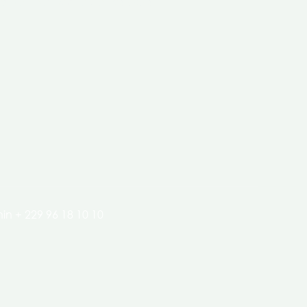
clés de l’économie de nos pays.
in + 229 96 18 10 10