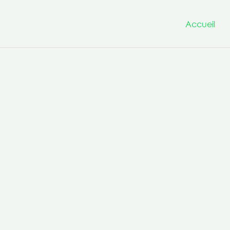
Accueil
Nous avons à cœur d’être un
projets innovants et transfo
la culture de la co-production 
compétences transversales po