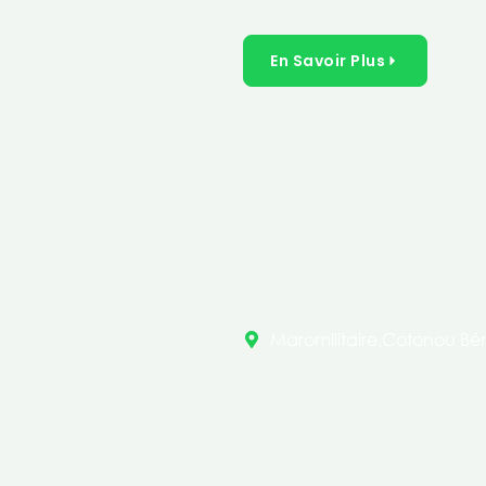
inclusives dans les secteurs 
En Savoir Plus
Maromilitaire,Cotonou Bén