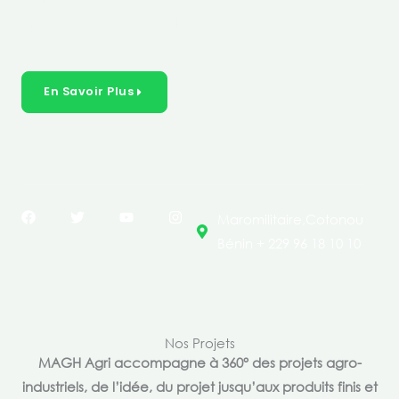
créer des solutions durables et inclusives dans les
secteurs clés de l’économie de nos pays.
En Savoir Plus
F
T
Y
I
Maromilitaire,Cotonou
a
w
o
n
c
i
u
s
Bénin + 229 96 18 10 10
e
t
t
t
b
t
u
a
o
e
b
g
o
r
e
r
k
a
m
Nos Projets
MAGH Agri accompagne à 360° des projets agro-
industriels, de l’idée, du projet jusqu’aux produits finis et