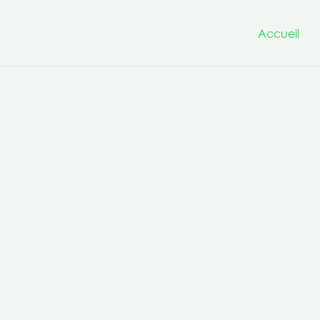
Accueil
Nous avons à cœur d’être un
projets innovants et transfo
la culture de la co-production 
compétences transversales po