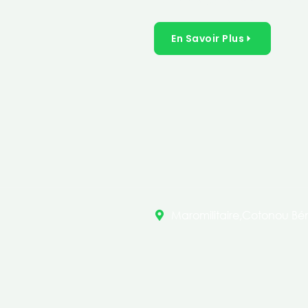
inclusives dans les secteurs 
En Savoir Plus
Maromilitaire,Cotonou Bén