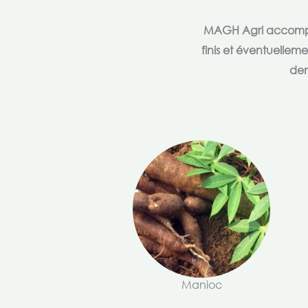
MAGH Agri accompagn
finis et éventuellem
dem
Manioc