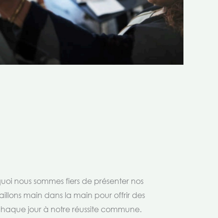
rquoi nous sommes fiers de présenter nos
aillons main dans la main pour offrir des
 chaque jour à notre réussite commune.