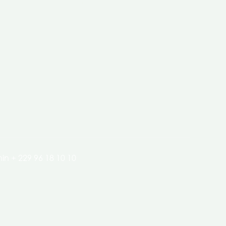
clés de l’économie de nos pays.
in + 229 96 18 10 10