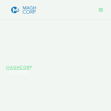
Aller
Mai
au
Men
contenu
MAGHCORP
MAGHCORP
Nous avons à cœur d’être un partenaire de
référence pour des projets innovants et
transformateurs, dans une démarche basée sur la
culture de la co-production et de l’altérité,
mobilisant des compétences transversales pour