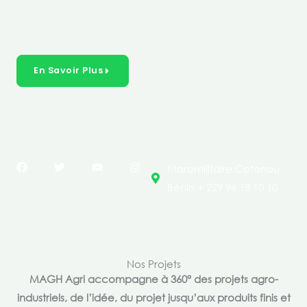
créer des solutions durables et inclusives dans les
secteurs clés de l’économie de nos pays.
En Savoir Plus
F
T
Y
I
Maromilitaire,Cotonou
a
w
o
n
c
i
u
s
Bénin + 229 96 18 10 10
e
t
t
t
b
t
u
a
o
e
b
g
o
r
e
r
k
a
m
Nos Projets
MAGH Agri accompagne à 360° des projets agro-
industriels, de l’idée, du projet jusqu’aux produits finis et