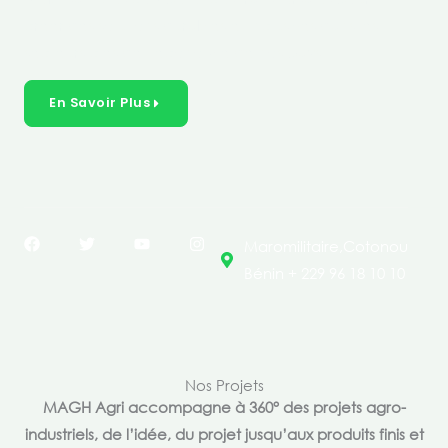
créer des solutions durables et inclusives dans les
secteurs clés de l’économie de nos pays.
En Savoir Plus
F
T
Y
I
Maromilitaire,Cotonou
a
w
o
n
c
i
u
s
Bénin + 229 96 18 10 10
e
t
t
t
b
t
u
a
o
e
b
g
o
r
e
r
k
a
m
Nos Projets
MAGH Agri accompagne à 360° des projets agro-
industriels, de l’idée, du projet jusqu’aux produits finis et