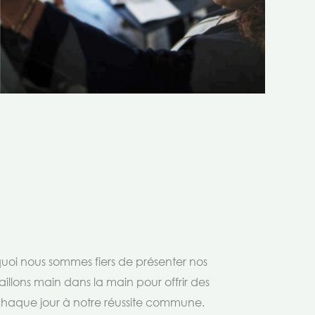
rquoi nous sommes fiers de présenter nos
aillons main dans la main pour offrir des
 chaque jour à notre réussite commune.