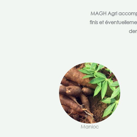
MAGH Agri accompagn
finis et éventuellem
dem
Manioc