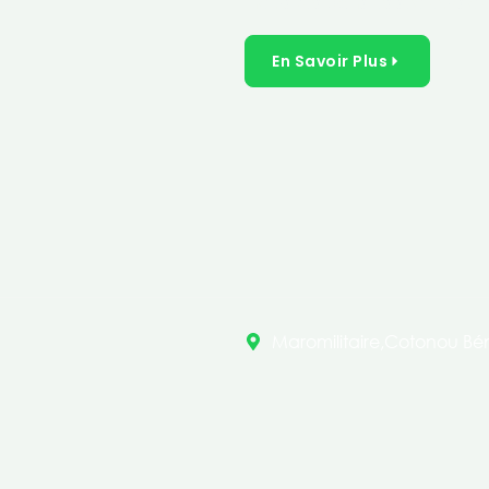
inclusives dans les secteurs 
En Savoir Plus
Maromilitaire,Cotonou Bén