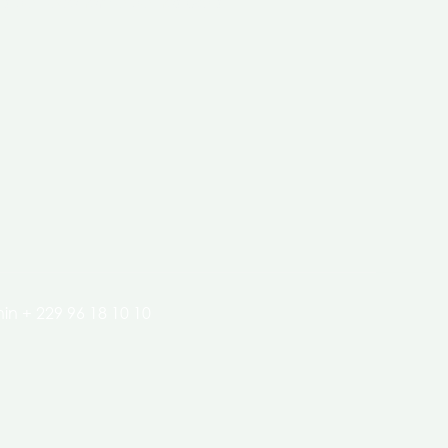
clés de l’économie de nos pays.
in + 229 96 18 10 10