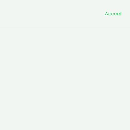
Accueil
Nous avons à cœur d’être un
projets innovants et transfo
la culture de la co-production 
compétences transversales po