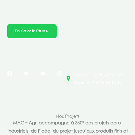
créer des solutions durables et inclusives dans les
secteurs clés de l’économie de nos pays.
En Savoir Plus
F
T
Y
I
Maromilitaire,Cotonou
a
w
o
n
c
i
u
s
Bénin + 229 96 18 10 10
e
t
t
t
b
t
u
a
o
e
b
g
o
r
e
r
k
a
m
Nos Projets
MAGH Agri accompagne à 360° des projets agro-
industriels, de l’idée, du projet jusqu’aux produits finis et