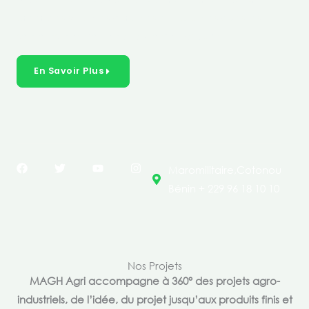
créer des solutions durables et inclusives dans les
secteurs clés de l’économie de nos pays.
En Savoir Plus
F
T
Y
I
Maromilitaire,Cotonou
a
w
o
n
c
i
u
s
Bénin + 229 96 18 10 10
e
t
t
t
b
t
u
a
o
e
b
g
o
r
e
r
k
a
m
Nos Projets
MAGH Agri accompagne à 360° des projets agro-
industriels, de l’idée, du projet jusqu’aux produits finis et