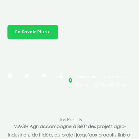
créer des solutions durables et inclusives dans les
secteurs clés de l’économie de nos pays.
En Savoir Plus
F
T
Y
I
Maromilitaire,Cotonou
a
w
o
n
c
i
u
s
Bénin + 229 96 18 10 10
e
t
t
t
b
t
u
a
o
e
b
g
o
r
e
r
k
a
m
Nos Projets
MAGH Agri accompagne à 360° des projets agro-
industriels, de l’idée, du projet jusqu’aux produits finis et