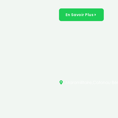
inclusives dans les secteurs 
En Savoir Plus
Maromilitaire,Cotonou Bén