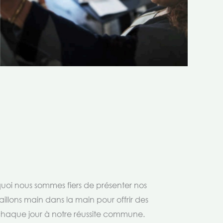
rquoi nous sommes fiers de présenter nos
aillons main dans la main pour offrir des
 chaque jour à notre réussite commune.