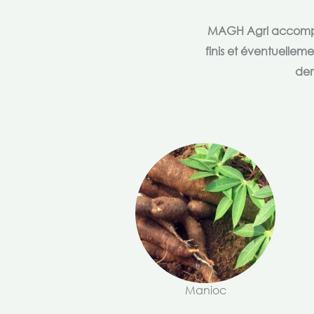
MAGH Agri accompagn
finis et éventuellem
dem
Manioc