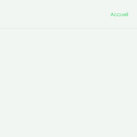
Accueil
Nous avons à cœur d’être un
projets innovants et transfo
la culture de la co-production 
compétences transversales po