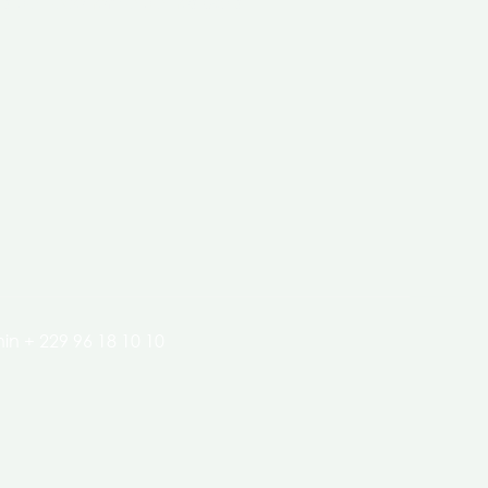
clés de l’économie de nos pays.
in + 229 96 18 10 10