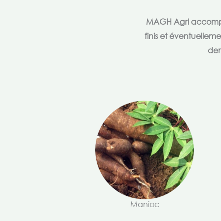
MAGH Agri accompagn
finis et éventuellem
dem
Manioc