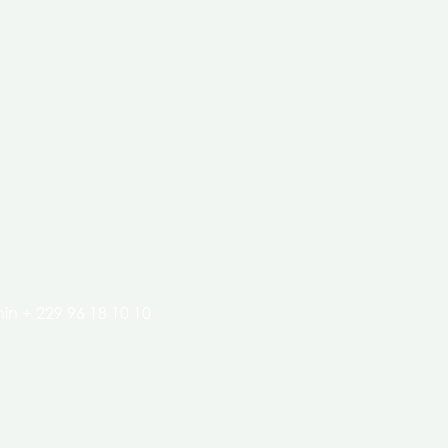
clés de l’économie de nos pays.
in + 229 96 18 10 10