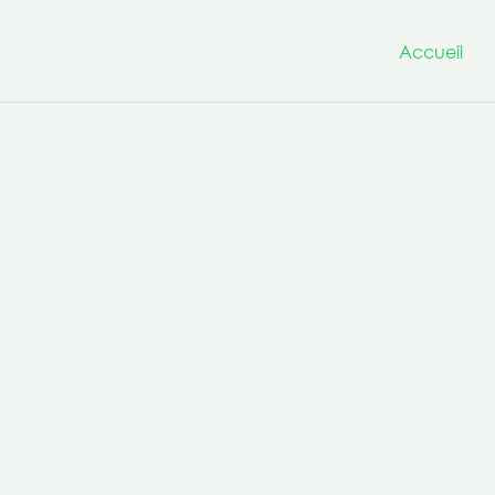
Accueil
Nous avons à cœur d’être un
projets innovants et transfo
la culture de la co-production 
compétences transversales po