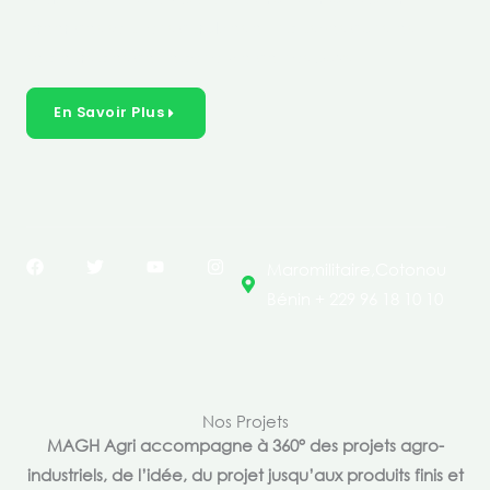
créer des solutions durables et inclusives dans les
secteurs clés de l’économie de nos pays.
En Savoir Plus
F
T
Y
I
Maromilitaire,Cotonou
a
w
o
n
c
i
u
s
Bénin + 229 96 18 10 10
e
t
t
t
b
t
u
a
o
e
b
g
o
r
e
r
k
a
m
Nos Projets
MAGH Agri accompagne à 360° des projets agro-
industriels, de l’idée, du projet jusqu’aux produits finis et