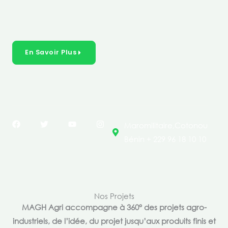
créer des solutions durables et inclusives dans les
secteurs clés de l’économie de nos pays.
En Savoir Plus
F
T
Y
I
Maromilitaire,Cotonou
a
w
o
n
c
i
u
s
Bénin + 229 96 18 10 10
e
t
t
t
b
t
u
a
o
e
b
g
o
r
e
r
k
a
m
Nos Projets
MAGH Agri accompagne à 360° des projets agro-
industriels, de l’idée, du projet jusqu’aux produits finis et