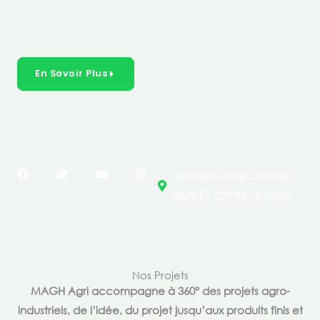
créer des solutions durables et inclusives dans les
secteurs clés de l’économie de nos pays.
En Savoir Plus
F
T
Y
I
Maromilitaire,Cotonou
a
w
o
n
c
i
u
s
Bénin + 229 96 18 10 10
e
t
t
t
b
t
u
a
o
e
b
g
o
r
e
r
k
a
m
Nos Projets
MAGH Agri accompagne à 360° des projets agro-
industriels, de l’idée, du projet jusqu’aux produits finis et