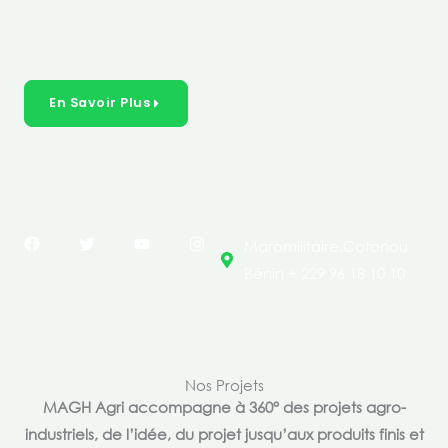
créer des solutions durables et inclusives dans les
secteurs clés de l’économie de nos pays.
En Savoir Plus
F
T
Y
I
Maromilitaire,Cotonou
a
w
o
n
c
i
u
s
Bénin + 229 96 18 10 10
e
t
t
t
b
t
u
a
o
e
b
g
o
r
e
r
k
a
m
Nos Projets
MAGH Agri accompagne à 360° des projets agro-
industriels, de l’idée, du projet jusqu’aux produits finis et