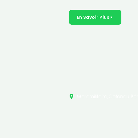
inclusives dans les secteurs 
En Savoir Plus
Maromilitaire,Cotonou Bén