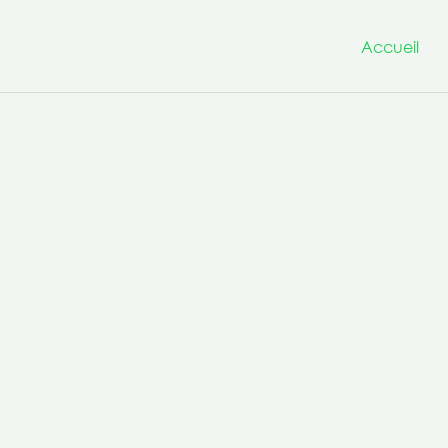
Accueil
Nous avons à cœur d’être un
projets innovants et transfo
la culture de la co-production 
compétences transversales po