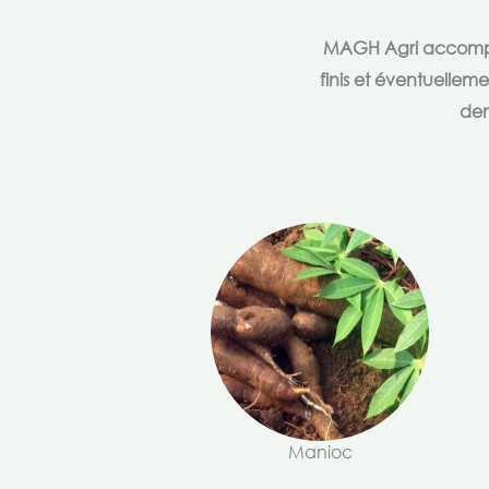
MAGH Agri accompagn
finis et éventuellem
dem
Manioc