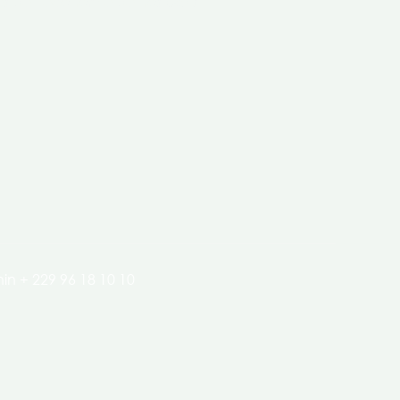
clés de l’économie de nos pays.
in + 229 96 18 10 10