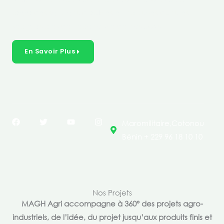
créer des solutions durables et inclusives dans les
secteurs clés de l’économie de nos pays.
En Savoir Plus
F
T
Y
I
Maromilitaire,Cotonou
a
w
o
n
c
i
u
s
Bénin + 229 96 18 10 10
e
t
t
t
b
t
u
a
o
e
b
g
o
r
e
r
k
a
m
Nos Projets
MAGH Agri accompagne à 360° des projets agro-
industriels, de l’idée, du projet jusqu’aux produits finis et