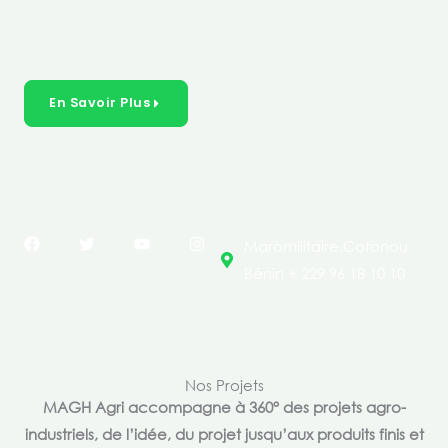
créer des solutions durables et inclusives dans les
secteurs clés de l’économie de nos pays.
En Savoir Plus
F
T
Y
I
Maromilitaire,Cotonou
a
w
o
n
c
i
u
s
Bénin + 229 96 18 10 10
e
t
t
t
b
t
u
a
o
e
b
g
o
r
e
r
k
a
m
Nos Projets
MAGH Agri accompagne à 360° des projets agro-
industriels, de l’idée, du projet jusqu’aux produits finis et