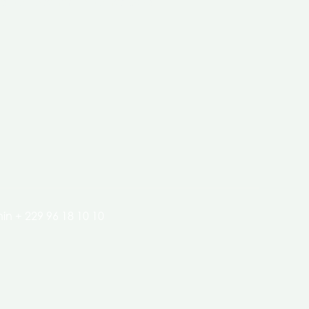
clés de l’économie de nos pays.
in + 229 96 18 10 10