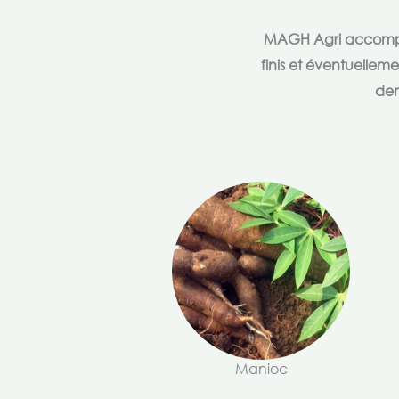
MAGH Agri accompagn
finis et éventuellem
dem
Manioc