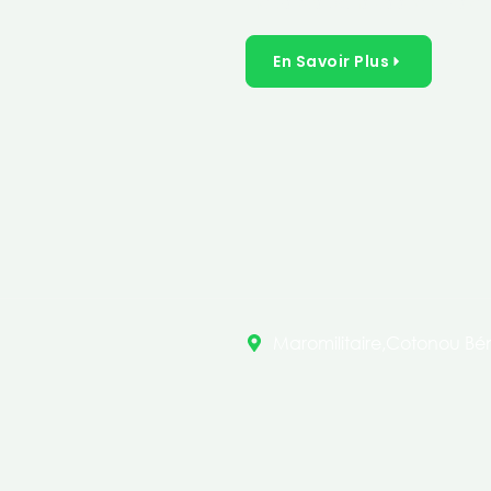
inclusives dans les secteurs 
En Savoir Plus
Maromilitaire,Cotonou Bén