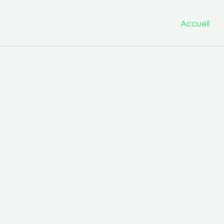
Accueil
Nous avons à cœur d’être un
projets innovants et transfo
la culture de la co-production 
compétences transversales po