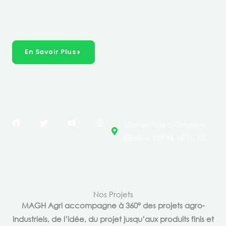
créer des solutions durables et inclusives dans les
secteurs clés de l’économie de nos pays.
En Savoir Plus
F
T
Y
I
Maromilitaire,Cotonou
a
w
o
n
c
i
u
s
Bénin + 229 96 18 10 10
e
t
t
t
b
t
u
a
o
e
b
g
o
r
e
r
k
a
m
Nos Projets
MAGH Agri accompagne à 360° des projets agro-
industriels, de l’idée, du projet jusqu’aux produits finis et